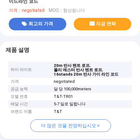
이드라인 코드
가격：negotiated
MOQ：협상됩니다
최고의 가격
지금 연락
제품 설명
,
20m 반사 텐트 로프
하이 라이트
,
폴리 에스터 반사 텐트 로프
16stands 20m 반사 가이 라인 코드
가격
negotiated
공급 능력
달 당 100,000meters
모델 번호
T&T-TR01
배달 시간
5-7 일로 일합니다
브랜드 이름
T&T
더 많은 것을 전망하십시오