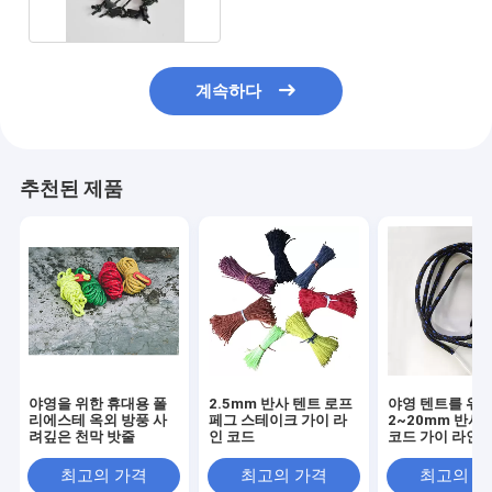
계속하다
추천된 제품
야영을 위한 휴대용 폴
2.5mm 반사 텐트 로프
야영 텐트를 위
리에스테 옥외 방풍 사
페그 스테이크 가이 라
2~20mm 반사
려깊은 천막 밧줄
인 코드
코드 가이 라인
최고의 가격
최고의 가격
최고의 