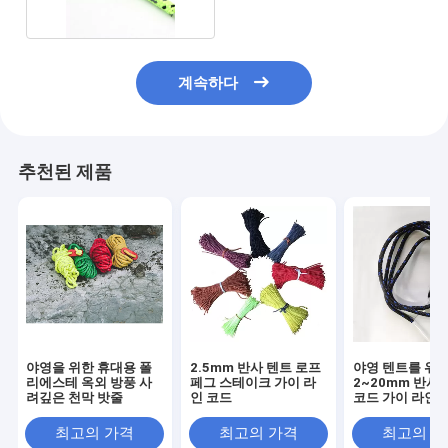
계속하다
추천된 제품
야영을 위한 휴대용 폴
2.5mm 반사 텐트 로프
야영 텐트를 위
리에스테 옥외 방풍 사
페그 스테이크 가이 라
2~20mm 반사
려깊은 천막 밧줄
인 코드
코드 가이 라인
최고의 가격
최고의 가격
최고의 