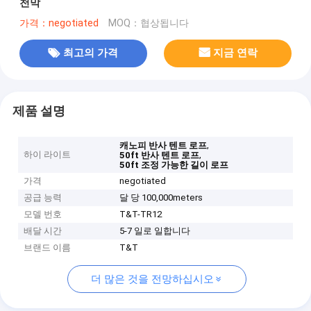
천막
가격：negotiated
MOQ：협상됩니다
최고의 가격
지금 연락
제품 설명
,
캐노피 반사 텐트 로프
하이 라이트
,
50ft 반사 텐트 로프
50ft 조정 가능한 길이 로프
가격
negotiated
공급 능력
달 당 100,000meters
모델 번호
T&T-TR12
배달 시간
5-7 일로 일합니다
브랜드 이름
T&T
더 많은 것을 전망하십시오