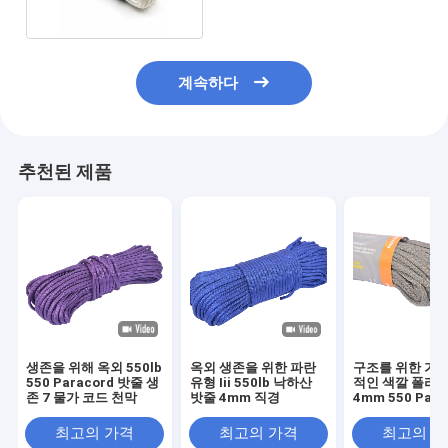
계속하다
추천된 제품
생존을 위해 옥외 550lb
옥외 생존을 위한 파란
구조를 위한 가장
550 Paracord 밧줄 생
유형 Iii 550lb 낙하산
적인 색깔 폴리
존 7 물가 코드 천막
밧줄 4mm 직경
4mm 550 Para
밧줄
최고의 가격
최고의 가격
최고의 