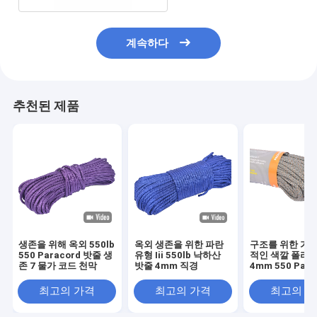
계속하다
추천된 제품
생존을 위해 옥외 550lb
옥외 생존을 위한 파란
구조를 위한 가장
550 Paracord 밧줄 생
유형 Iii 550lb 낙하산
적인 색깔 폴리
존 7 물가 코드 천막
밧줄 4mm 직경
4mm 550 Para
밧줄
최고의 가격
최고의 가격
최고의 