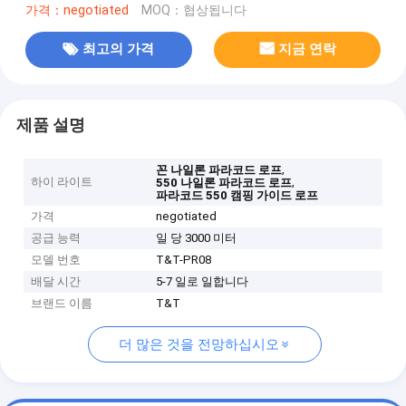
가격：negotiated
MOQ：협상됩니다
최고의 가격
지금 연락
제품 설명
,
꼰 나일론 파라코드 로프
하이 라이트
,
550 나일론 파라코드 로프
파라코드 550 캠핑 가이드 로프
가격
negotiated
공급 능력
일 당 3000 미터
모델 번호
T&T-PR08
배달 시간
5-7 일로 일합니다
브랜드 이름
T&T
더 많은 것을 전망하십시오