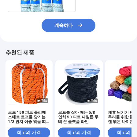
계속하다
추천된 제품
로프 150 피트 폴리에
로프를 잡아 매는 5/8
제휴 당기기 변동
스테르 로프를 당기는
인치 50 피트 나일론 두
무리를 위한 폴
1/2 인치 이중 엮음 띠
배 꼰 플랫폼 라인
렌 엮은 나이론바
나일론
깃대 라인
최고의 가격
최고의 가격
최고의 