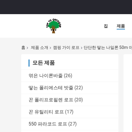
집
제품
홈
제품 소개
캠핑 가이 로프
단단한 땋는 나일론 50m
모든 제품
엮은 나이론바줄
(26)
땋는 폴리에스테 밧줄
(22)
꼰 폴리프로필렌 로프
(20)
꼰 유틸리티 로프
(17)
550 파라코드 로프
(27)