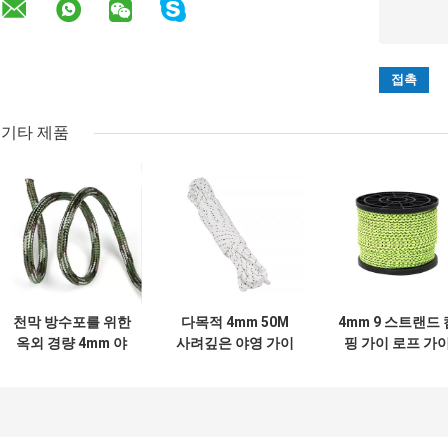
기타 제품
천막 방수포를 위한
다목적 4mm 50M
4mm 9 스트랜드 
옥외 경량 4mm 야
사려깊은 야영 가이
핑 가이 로프 가
영 사람 밧줄 100ft
밧줄 스풀 야영 장치
라인 용 천막 빨랫
텐트 코드