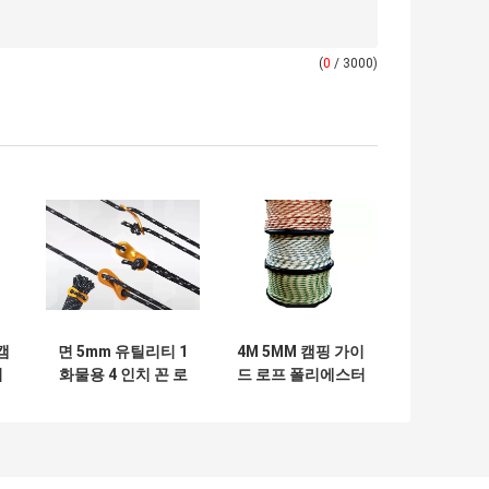
(
0
/ 3000)
캠
면 5mm 유틸리티 1
4M 5MM 캠핑 가이
이
화물용 4 인치 꼰 로
드 로프 폴리에스터
줄
프 100ft
꼰 코드 다목적
T&T