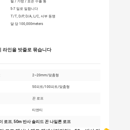
릴 / 가방 / 표준 수출 통
5-7 일로 일합니다
T/T, D/P, D/A, L/C, 서부 동맹
달 당 100,000meters
이 라인을 밧줄로 묶습니다
:
2~20mm/맞춤형
50피트/100피트/맞춤형
꼰 로프
티앤티
가이 로프
50m 반사 솔리드 꼰 나일론 로프
,