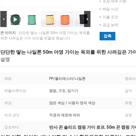
포장 세부 사항:
배달 시간:
지불 조건:
공급 능력:
큰 이미지 :
단단한 땋는 나일론 50m 야영 가이는 옥외를
접촉
위한 사려깊은 가이 라인을 밧줄로 묶습니다
단단한 땋는 나일론 50m 야영 가이는 옥외를 위한 사려깊은 가
설명
재료:
PP/폴리에스터/나일론
명세서
애플리케이션:
캠핑, 구조, 당기기
길이:
색상:
많은 색상 / 사용자 정의 색상
유형:
파괴 강도:
직경과 재료에 따라
상표:
반사 꼰 솔리드 캠핑 가이 로프
50m 꼰 캠핑 
강조하다:
,