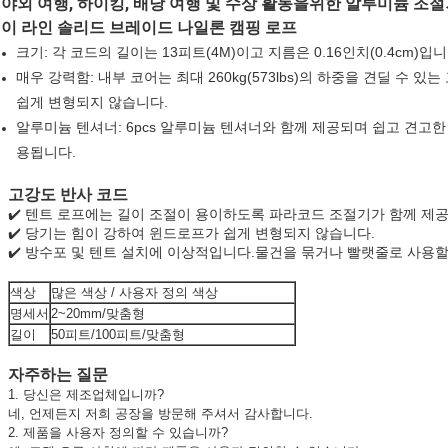
야외 여행, 하이킹, 배낭 여행 및 수상 활동을위한 알루미늄 조절
이 라인 솔리드 브레이드 나일론 캠핑 로프
크기: 각 코드의 길이는 13피트(4M)이고 지름은 0.16인치(0.4cm)입니
매우 강력함: 내부 코어는 최대 260kg(573lbs)의 하중을 견딜 
쉽게 변형되지 않습니다.
알루미늄 텐셔너: 6pcs 알루미늄 텐셔너와 함께 제공되며 쉽고 견고한
용됩니다.
고강도 반사 코드
✔️ 텐트 로프에는 길이 조절이 용이하도록 파라코드 조절기가 함께 제
✔️ 당기는 힘이 강하여 윈드로프가 쉽게 변형되지 않습니다.
✔️ 방수포 및 텐트 설치에 이상적입니다.물건을 묶거나 빨랫줄로 사용할
색상
많은 색상 / 사용자 정의 색상
명세서
2~20mm/맞춤형
길이
50피트/100피트/맞춤형
자주하는 질문
1. 당신은 제조업체입니까?
네, 언제든지 저희 공장을 방문해 주셔서 감사합니다.
2. 제품을 사용자 정의할 수 있습니까?