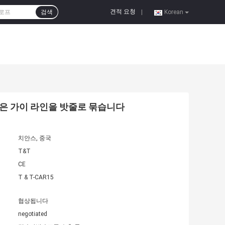
견적 요청
검색
|
Korean
깊은 가이 라인을 밧줄로 묶습니다
치안스, 중국
T&T
CE
T & T-CAR15
협상됩니다
negotiated