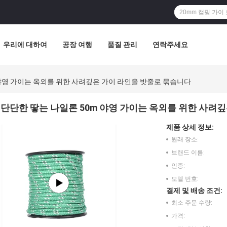
우리에 대하여
공장 여행
품질 관리
연락주세요
 야영 가이는 옥외를 위한 사려깊은 가이 라인을 밧줄로 묶습니다
단단한 땋는 나일론 50m 야영 가이는 옥외를 위한 사려
제품 상세 정보:
원래 장소:
브랜드 이름:
인증:
모델 번호:
결제 및 배송 조건:
최소 주문 수량:
가격: