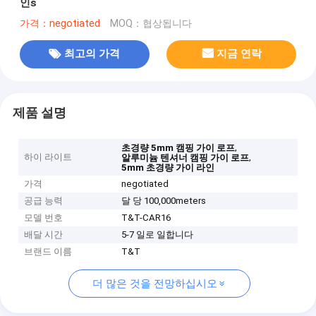
인s
가격：negotiated
MOQ：협상됩니다
최고의 가격
지금 연락
제품 설명
,
초경량 5mm 캠핑 가이 로프
하이 라이트
,
알루미늄 텐셔너 캠핑 가이 로프
5mm 초경량 가이 라인
가격
negotiated
공급 능력
달 당 100,000meters
모델 번호
T&T-CAR16
배달 시간
5-7 일로 일합니다
브랜드 이름
T&T
더 많은 것을 전망하십시오