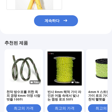
계속하다
추천된 제품
천막 방수포를 위한 옥
반사 8mm 해먹 가이 라
4mm 9 스트랜
외 경량 4mm 야영 사람
인은 어둠 속에서 빛나
가이 로프 가이 
밧줄 100ft
는 캠핑 로프 50ft
천막 빨랫줄
최고의 가격
최고의 가격
최고의 