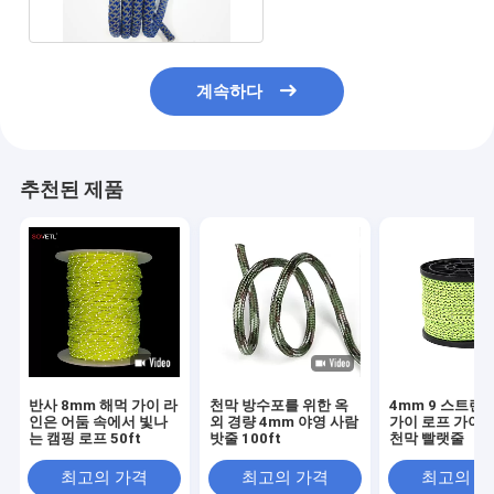
계속하다
추천된 제품
반사 8mm 해먹 가이 라
천막 방수포를 위한 옥
4mm 9 스트랜
인은 어둠 속에서 빛나
외 경량 4mm 야영 사람
가이 로프 가이 
는 캠핑 로프 50ft
밧줄 100ft
천막 빨랫줄
최고의 가격
최고의 가격
최고의 