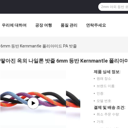
우리에 대하여
공장 여행
품질 관리
연락주세요
mm 등반 Kernmantle 폴리아미드 PA 밧줄
땋아진 옥외 나일론 밧줄 6mm 등반 Kernmantle 폴리아
제품 상세 정보:
원래 장소:
브랜드 이름:
인증:
모델 번호:
결제 및 배송 조건:
최소 주문 수량:
가격: