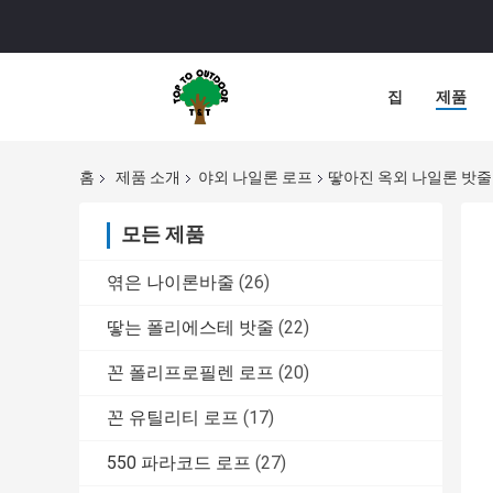
집
제품
홈
제품 소개
야외 나일론 로프
땋아진 옥외 나일론 밧줄 6
모든 제품
엮은 나이론바줄
(26)
땋는 폴리에스테 밧줄
(22)
꼰 폴리프로필렌 로프
(20)
꼰 유틸리티 로프
(17)
550 파라코드 로프
(27)