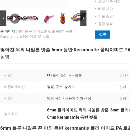
포장 세부 사항:
배달 시간:
지불 조건:
공급 능력:
큰 이미지 :
땋아진 옥외 나일론 밧줄 6mm 등반
접촉
Kernmantle 폴리아미드 PA 밧줄
땋아진 옥외 나일론 밧줄 6mm 등반 Kernmantle 폴리아미드 P
설명
재료:
PP/폴리에스터/나일론
명세서
애플리케이션:
캠핑, 구조, 당기기
길이:
색상:
많은 색상 / 사용자 정의 색상
유형:
6mm 폴리아미드 옥외 나일론 밧줄
6mm 폴리
,
강조하다:
6mm kernmantle 등반 밧줄
6mm 블루 나일론 꼰 야외 등반 kernmantle 폴리 아미드 PA 로