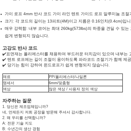
가이 로프 4mm 반사 코드 가이 라인 텐트 가이드 로프 알루미늄 조절기
크기: 각 코드의 길이는 13피트(4M)이고 지름은 0.16인치(0.4cm)입니
매우 강력함: 내부 코어는 최대 260kg(573lbs)의 하중을 견딜 
쉽게 변형되지 않습니다.
고강도 반사 코드
✔️표면재는 폴리에스터를 채용하여 부드러운 터치감이 있으며 내부는 
✔️ 텐트 로프에는 길이 조절이 용이하도록 파라코드 조절기가 함께 제
✔️ 당기는 힘이 강하여 윈드로프가 쉽게 변형되지 않습니다.
재료
PP/폴리에스터/나일론
명세서
6mm/맞춤형
색상
많은 색상 / 사용자 정의 색상
자주하는 질문
1. 당신은 제조업체입니까?
네, 언제든지 저희 공장을 방문해 주셔서 감사합니다.
2. 왜 우리를 선택합니까?
A: 전문 기술 지도
B: 수년간의 생산 경험