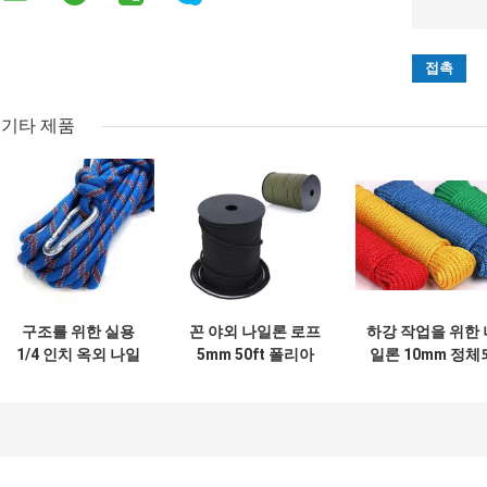
기타 제품
구조를 위한 실용
꼰 야외 나일론 로프
하강 작업을 위한 
1/4 인치 옥외 나일
5mm 50ft 폴리아
일론 10mm 정체
론 밧줄 5mm 면 밧
미드 편직 코드
는 등반 밧줄 12m
줄
14mm