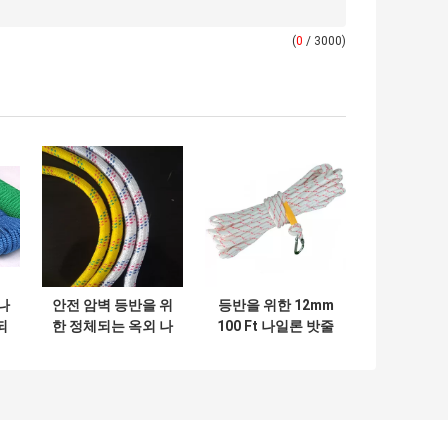
(
0
/ 3000)
나
안전 암벽 등반을 위
등반을 위한 12mm
되
한 정체되는 옥외 나
100 Ft 나일론 밧줄
m
일론 밧줄 12mm
인명 구조 밧줄
330lbs
330lbs