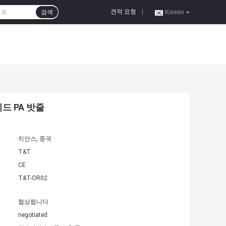
견적 요청
검색
|
Korean
미드 PA 밧줄
치안스, 중국
T&T
CE
T&T-OR02
협상됩니다
negotiated