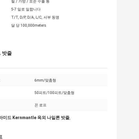
릴 / 가방 / 표준 수출 통
5-7 일로 일합니다
T/T, D/P, D/A, L/C, 서부 동맹
달 당 100,000meters
A 밧줄
:
6mm/맞춤형
50피트/100피트/맞춤형
꼰 로프
아미드 Kernmantle 옥외 나일론 밧줄
,
프