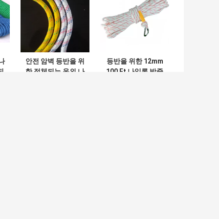
나
안전 암벽 등반을 위
등반을 위한 12mm
되
한 정체되는 옥외 나
100 Ft 나일론 밧줄
m
일론 밧줄 12mm
인명 구조 밧줄
330lbs
330lbs
시지를 남겨주세요