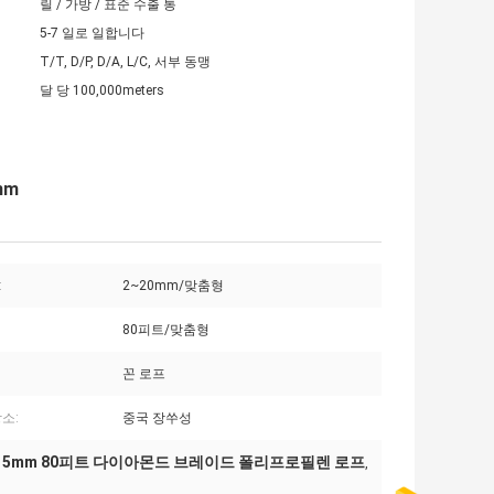
릴 / 가방 / 표준 수출 통
5-7 일로 일합니다
T/T, D/P, D/A, L/C, 서부 동맹
달 당 100,000meters
mm
:
2~20mm/맞춤형
80피트/맞춤형
꼰 로프
소:
중국 장쑤성
5mm 80피트 다이아몬드 브레이드 폴리프로필렌 로프
,
,