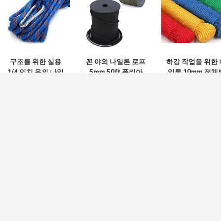
구조를 위한 실용
꼰 야외 나일론 로프
하강 작업을 위한 
1/4 인치 옥외 나일
5mm 50ft 폴리아
일론 10mm 정체
론 밧줄 5mm 면 밧
미드 편직 코드
는 등반 밧줄 12m
줄
14mm
메
반사 텐트 로프
550 파라코드
해먹 삭구를 위한 폴리에스테 20m 사려깊
은 천막 밧줄 가이드라인 코드
로프 7 가닥
장력기를 가진 고강도 사려깊은 천막 밧줄
천막 사람 코드 4m/Roll 50ft