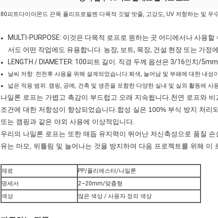
80피트다이아몬드 끈목 폴리프로필렌 다목적 깃발 밧줄, 고강도, UV 저항하는 및 우
MULTI-PURPOSE: 이것은 다목적 로프로 원하는 곳 어디에서나 사
서도 어떤 작업에도 유용합니다. 농장, 보트, 목장, 건설 현장 또는 가
LENGTH / DIAMETER: 100피트 길이. 직경 두께 옵션은 3/16인치/5m
날씨 저항: 전천후 사용을 위해 설계되었습니다.퇴색, 늘어남 및 부패에 대한 내성이
넓은 적용 범위: 캠핑, 공예, 건축 및 생존을 포함한 다양한 실내 및 실외 활동에 사
나일론 로프는 가볍고 촉감이 부드럽고 오래 지속됩니다.천연 로프와 비교
조건에 대한 저항성이 향상되었습니다.합성 실은 100% 부식 방지 처리되
또는 캠핑과 같은 야외 사용에 이상적입니다.
우리의 나일론 로프는 또한 매듭 유지력이 뛰어난 저신축성으로 품질 손실
유는 마모, 뒤틀림 및 늘어나는 것을 방지하여 다음 프로젝트를 위해 이
재료
PP/폴리에스터/나일론
명세서
2~20mm/맞춤형
색상
많은 색상 / 사용자 정의 색상