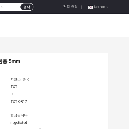
견적 요청
검색
|
Korean
완충 5mm
치안스, 중국
T&T
CE
T&T-OR17
협상됩니다
negotiated