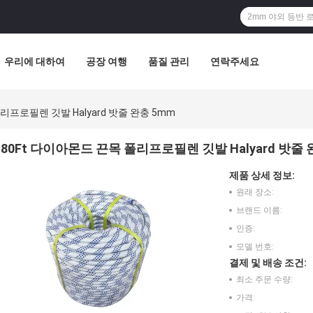
우리에 대하여
공장 여행
품질 관리
연락주세요
리프로필렌 깃발 Halyard 밧줄 완충 5mm
80Ft 다이아몬드 끈목 폴리프로필렌 깃발 Halyard 밧줄 
제품 상세 정보:
원래 장소:
브랜드 이름:
인증:
모델 번호:
결제 및 배송 조건:
최소 주문 수량:
가격: