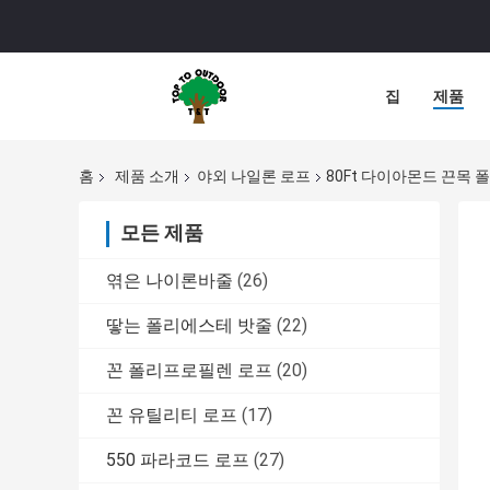
집
제품
홈
제품 소개
야외 나일론 로프
80Ft 다이아몬드 끈목 폴
모든 제품
엮은 나이론바줄
(26)
땋는 폴리에스테 밧줄
(22)
꼰 폴리프로필렌 로프
(20)
꼰 유틸리티 로프
(17)
550 파라코드 로프
(27)