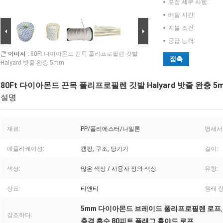
포장 세부 사항:
배달 시간:
지불 조건:
공급 능력:
큰 이미지 :
80Ft 다이아몬드 끈목 폴리프로필렌 깃발
접촉
Halyard 밧줄 완충 5mm
80Ft 다이아몬드 끈목 폴리프로필렌 깃발 Halyard 밧줄 완충 5
설명
재료:
PP/폴리에스터/나일론
명세서
애플리케이션:
캠핑, 구조, 당기기
길이:
색상:
많은 색상 / 사용자 정의 색상
유형:
상표:
티앤티
원래 장
5mm 다이아몬드 브레이드 폴리프로필렌 로프
강조하다:
충격 흡수 80피트 플래그 홀야드 로프