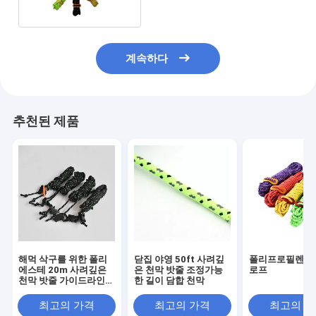
계속하다
추천된 제품
해먹 삭구를 위한 폴리
닫집 야영 50ft 사려깊
폴리프로필렌 반
에스테 20m 사려깊은
은 천막 밧줄 조정가능
로프
천막 밧줄 가이드라인
한 길이 담합 천막
코드
최고의 가격
최고의 가격
최고의 