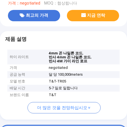
가격：negotiated
MOQ：협상됩니다
최고의 가격
지금 연락
제품 설명
,
4mm 꼰 나일론 코드
하이 라이트
,
반사 4mm 꼰 나일론 코드
반사 4M 가이 라인 로프
가격
negotiated
공급 능력
달 당 100,000meters
모델 번호
T&T-TR05
배달 시간
5-7 일로 일합니다
브랜드 이름
T&T
더 많은 것을 전망하십시오