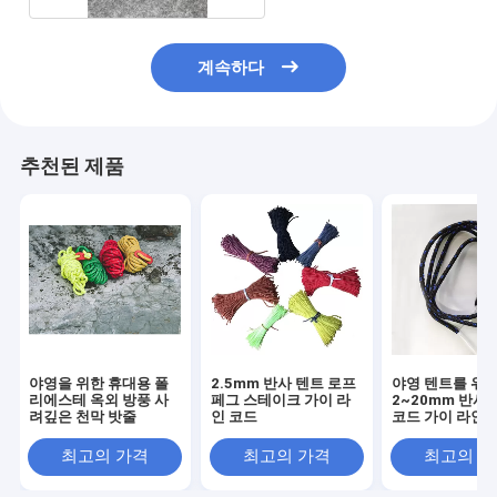
계속하다
추천된 제품
야영을 위한 휴대용 폴
2.5mm 반사 텐트 로프
야영 텐트를 위
리에스테 옥외 방풍 사
페그 스테이크 가이 라
2~20mm 반사
려깊은 천막 밧줄
인 코드
코드 가이 라인
최고의 가격
최고의 가격
최고의 