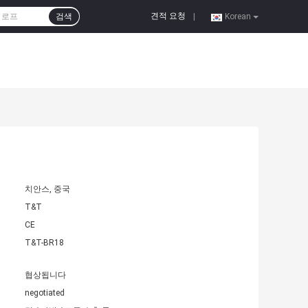
견적 요청
검색
|
Korean
치안스, 중국
T&T
CE
T&T-BR18
협상됩니다
negotiated