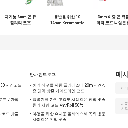
다기능 6mm 꼰 유
등반을 위한 10
3mm 이중 꼰 유
틸리티 로프
14mm Kernmantle
리티 로프 나일론 
1/4inch*100 FT 나
이중 꼰 유틸리티 로
리 에스터 PP 코
일론
프
메
반사 텐트 로프
550 파라코드
해먹 삭구를 위한 폴리에스테 20m 사려깊
은 천막 밧줄 가이드라인 코드
로프 7 가닥
장력기를 가진 고강도 사려깊은 천막 밧줄
천막 사람 코드 4m/Roll 50ft
라코드 밧줄
야영을 위한 휴대용 폴리에스테 옥외 방풍
사려깊은 천막 밧줄