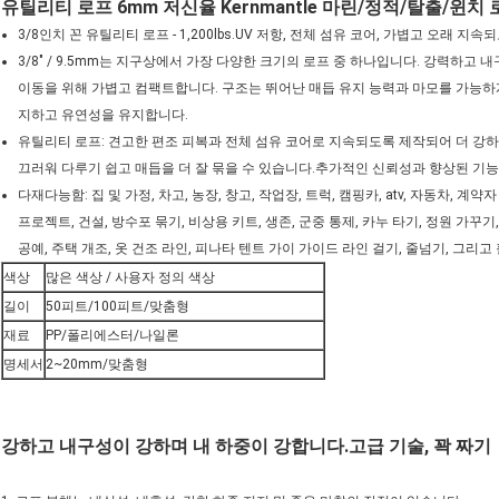
유틸리티 로프 6mm 저신율 Kernmantle 마린/정적/탈출/윈치
3/8인치 꼰 유틸리티 로프 - 1,200lbs.UV 저항, 전체 섬유 코어, 가볍고 오래 
3/8" / 9.5mm는 지구상에서 가장 다양한 크기의 로프 중 하나입니다. 강력하고
이동을 위해 가볍고 컴팩트합니다. 구조는 뛰어난 매듭 유지 능력과 마모를 가능하게
지하고 유연성을 유지합니다.
유틸리티 로프: 견고한 편조 피복과 전체 섬유 코어로 지속되도록 제작되어 더 강
끄러워 다루기 쉽고 매듭을 더 잘 묶을 수 있습니다.추가적인 신뢰성과 향상된 기능
다재다능함: 집 및 가정, 차고, 농장, 창고, 작업장, 트럭, 캠핑카, atv, 자동차, 계약자
프로젝트, 건설, 방수포 묶기, 비상용 키트, 생존, 군중 통제, 카누 타기, 정원 가꾸기,
공예, 주택 개조, 옷 건조 라인, 피나타 텐트 가이 가이드 라인 걸기, 줄넘기, 그리고
색상
많은 색상 / 사용자 정의 색상
길이
50피트/100피트/맞춤형
재료
PP/폴리에스터/나일론
명세서
2~20mm/맞춤형
강하고 내구성이 강하며 내 하중이 강합니다.고급 기술, 꽉 짜기