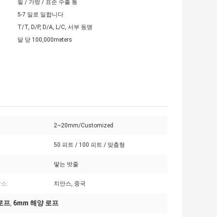
릴 / 가방 / 표준 수출 통
5-7 일로 일합니다
T/T, D/P, D/A, L/C, 서부 동맹
달 당 100,000meters
2~20mm/Customized
50 피트 / 100 피트 / 맞춤형
땋는 밧줄
소:
치안스, 중국
로프
6mm 해양 로프
,