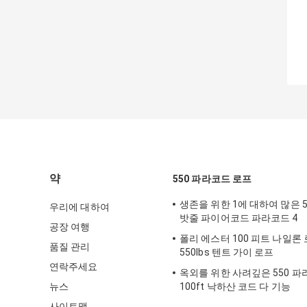
약
550 파라코드 로프
생존을 위한 1에 대하여 많은 
우리에 대하여
밧줄 파이어코드 파라코드 4
공장 여행
폴리 에스터 100 피트 나일론 
품질 관리
550lbs 텐트 가이 로프
연락주세요
옥외를 위한 사려깊은 550 파
뉴스
100ft 낙하산 코드 다 기능
사이트맵