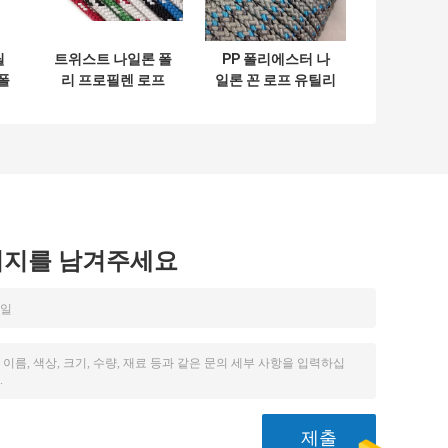
틸
트위스트 나일론 폴
PP 폴리에스터 나
폴
리 프로필렌 로프
일론 꼰 로프 유틸리
드
1/4 인치 100ft
티 코드 3mm
6mm
16mm
시지를 남겨주세요