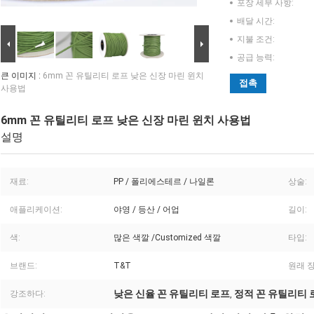
포장 세부 사항:
배달 시간:
지불 조건:
공급 능력:
큰 이미지 :
6mm 꼰 유틸리티 로프 낮은 신장 마린 윈치
접촉
사용법
6mm 꼰 유틸리티 로프 낮은 신장 마린 윈치 사용법
설명
재료:
PP / 폴리에스테르 / 나일론
상술:
애플리케이션:
야영 / 등산 / 어업
길이:
색:
많은 색깔 /Customized 색깔
타입:
브랜드:
T&T
원래 장
낮은 신율 꼰 유틸리티 로프
정적 꼰 유틸리티 
강조하다:
,