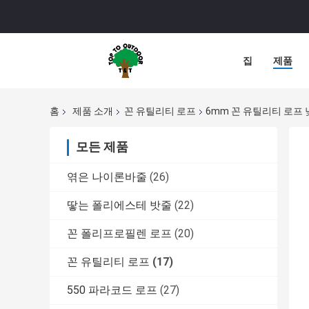
집
제품
홈
제품 소개
꼰 유틸리티 로프
6mm 꼰 유틸리티 로프 
모든 제품
엮은 나이론바줄
(26)
땋는 폴리에스테 밧줄
(22)
꼰 폴리프로필렌 로프
(20)
꼰 유틸리티 로프
(17)
550 파라코드 로프
(27)