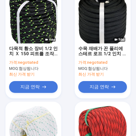
다목적 황소 장비 1/2 인
수목 재배가 꼰 폴리에
치 Ｘ 150 피트를 조작
스테르 로프 1/2 인치 로
하는 로프 수목 재배가
우 스트레치 과중한 업
가격:
negotiated
가격:
negotiated
를 당기는 이중 엮음 띠
무 로프
MOQ:
협상됩니다
MOQ:
협상됩니다
폴리에스테르 로프 나일
론
최신 가격 받기
최신 가격 받기
지금 연락
지금 연락
집
제품
우리에 대하여