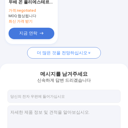
두배 꼰 폴리에스테르
자석 낚시 밧줄
로프 100 피트 48 가닥
가격:
negotiated
강한 당김
MOQ:
야외 나일론 로프
협상됩니다
최신 가격 받기
캠핑 가이 로프
지금 연락
구명줄 안전 로프
더 많은 것을 전망하십시오
야외 등반 로프
메시지를 남겨주세요
신속하게 답변 드리겠습니다