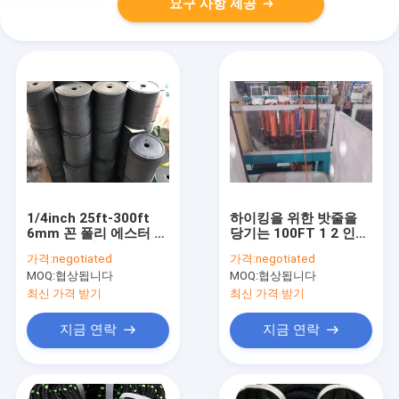
요구 사항 제공
1/4inch 25ft-300ft
하이킹을 위한 밧줄을
6mm 꼰 폴리 에스터 로
당기는 100FT 1 2 인치
프 뻣뻣한 홀터 코드
폴리에스테 밧줄 나일론
가격:
negotiated
가격:
negotiated
MOQ:
협상됩니다
MOQ:
협상됩니다
최신 가격 받기
최신 가격 받기
지금 연락
지금 연락