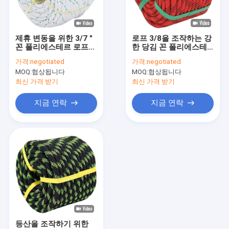
공장 여행
품질 관리
제휴 변동을 위한 3/7 "
로프 3/8을 조작하는 강
꼰 폴리에스테르 로프
한 당김 꼰 폴리에스테
연락주세요
150 피트 과중한 업무
르 수목 재배가는 원예
가격:
negotiated
가격:
negotiated
로프
변동을 위해 조금씩 움
MOQ:
협상됩니다
MOQ:
협상됩니다
직입니다
최신 가격 받기
최신 가격 받기
엮은 나이론바줄
지금 연락
지금 연락
땋는 폴리에스테 밧줄
꼰 폴리프로필렌 로프
꼰 유틸리티 로프
550 파라코드 로프
반사 텐트 로프
등산을 조작하기 위한