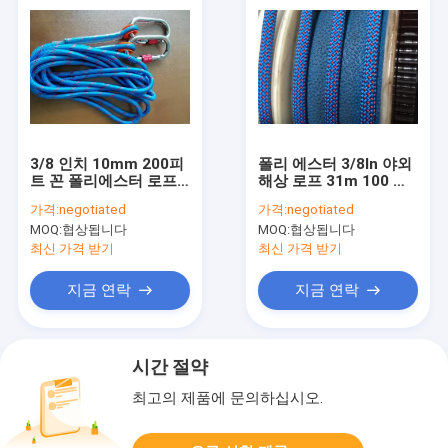
3/8 인치 10mm 200피
폴리 에스터 3/8In 야외
트 꼰 폴리에스터 로프
해상 로프 31m 100 발
4500Lbs 파괴 강도
등반 로프
가격:
negotiated
가격:
negotiated
MOQ:
협상됩니다
MOQ:
협상됩니다
최신 가격 받기
최신 가격 받기
지금 연락
지금 연락
시간 절약
최고의 제품에 문의하십시오.