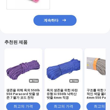
계속하다
추천된 제품
생존을 위해 옥외 550lb
옥외 생존을 위한 파란
구조를 위한 가장
550 Paracord 밧줄 생
유형 Iii 550lb 낙하산
적인 색깔 폴리
존 7 물가 코드 천막
밧줄 4mm 직경
4mm 550 Para
밧줄
최고의 가격
최고의 가격
최고의 