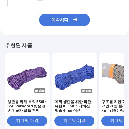
계속하다
추천된 제품
생존을 위해 옥외 550lb
옥외 생존을 위한 파란
구조를 위한 가장
550 Paracord 밧줄 생
유형 Iii 550lb 낙하산
적인 색깔 폴리
존 7 물가 코드 천막
밧줄 4mm 직경
4mm 550 Para
밧줄
최고의 가격
최고의 가격
최고의 