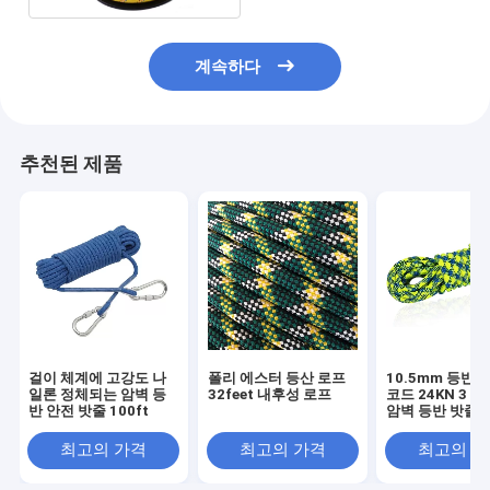
계속하다
추천된 제품
걸이 체계에 고강도 나
폴리 에스터 등산 로프
10.5mm 등반
일론 정체되는 암벽 등
32feet 내후성 로프
코드 24KN 3 
반 안전 밧줄 100ft
암벽 등반 밧줄
최고의 가격
최고의 가격
최고의 