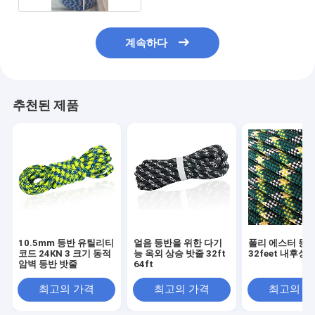
계속하다
추천된 제품
10.5mm 등반 유틸리티
얼음 등반을 위한 다기
폴리 에스터 등산
코드 24KN 3 크기 동적
능 옥외 상승 밧줄 32ft
32feet 내후성
암벽 등반 밧줄
64ft
최고의 가격
최고의 가격
최고의 