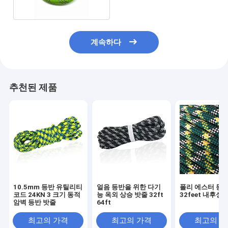
계속하다
추천된 제품
10.5mm 등반 유틸리티
얼음 등반을 위한 다기
폴리 에스터 등산
코드 24KN 3 크기 동적
능 옥외 상승 밧줄 32ft
32feet 내후성
암벽 등반 밧줄
64ft
최고의 가격
최고의 가격
최고의 