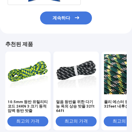
계속하다
추천된 제품
10.5mm 등반 유틸리티
얼음 등반을 위한 다기
폴리 에스터 등산
코드 24KN 3 크기 동적
능 옥외 상승 밧줄 32ft
32feet 내후성
암벽 등반 밧줄
64ft
최고의 가격
최고의 가격
최고의 