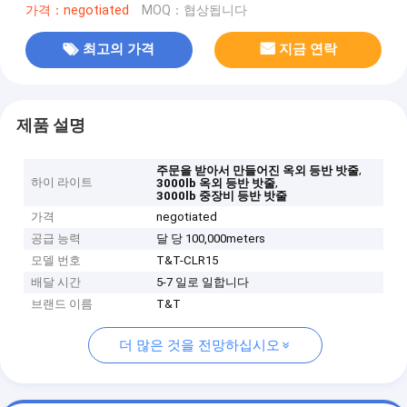
가격：negotiated
MOQ：협상됩니다
최고의 가격
지금 연락
제품 설명
,
주문을 받아서 만들어진 옥외 등반 밧줄
하이 라이트
,
3000lb 옥외 등반 밧줄
3000lb 중장비 등반 밧줄
가격
negotiated
공급 능력
달 당 100,000meters
모델 번호
T&T-CLR15
배달 시간
5-7 일로 일합니다
브랜드 이름
T&T
더 많은 것을 전망하십시오