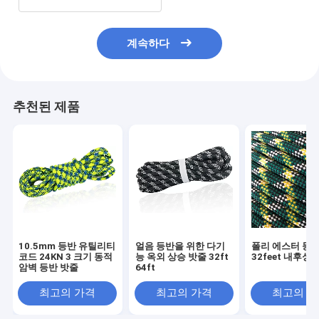
계속하다
추천된 제품
10.5mm 등반 유틸리티
얼음 등반을 위한 다기
폴리 에스터 등산
코드 24KN 3 크기 동적
능 옥외 상승 밧줄 32ft
32feet 내후성
암벽 등반 밧줄
64ft
최고의 가격
최고의 가격
최고의 