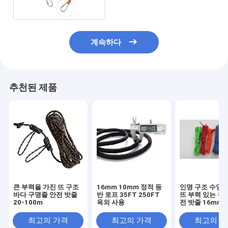
계속하다
추천된 제품
큰 부력을 가진 뜨 구조
16mm 10mm 정적 등
인명 구조 수영을
바다 구명줄 안전 밧줄
반 로프 35FT 250FT
뜨 부력 있는 구
20-100m
옥외 사용
전 밧줄 16mm
최고의 가격
최고의 가격
최고의 