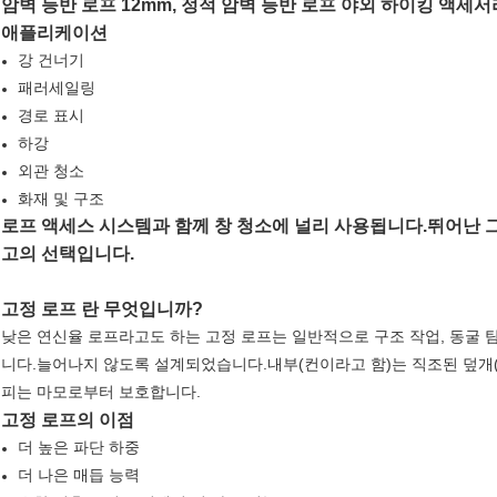
암벽 등반 로프 12mm, 정적 암벽 등반 로프 야외 하이킹 액세서리 고
애플리케이션
강 건너기
패러세일링
경로 표시
하강
외관 청소
화재 및 구조
로프 액세스 시스템과 함께 창 청소에 널리 사용됩니다.뛰어난 
고의 선택입니다.
고정 로프 란 무엇입니까?
낮은 연신율 로프라고도 하는 고정 로프는 일반적으로 구조 작업, 동굴 탐
니다.늘어나지 않도록 설계되었습니다.내부(컨이라고 함)는 직조된 덮개
피는 마모로부터 보호합니다.
고정 로프의 이점
더 높은 파단 하중
더 나은 매듭 능력