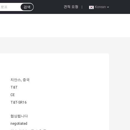
견적 요청
검색
|
Korean
치안스, 중국
T&T
CE
T&T-SR16
협상됩니다
negotiated