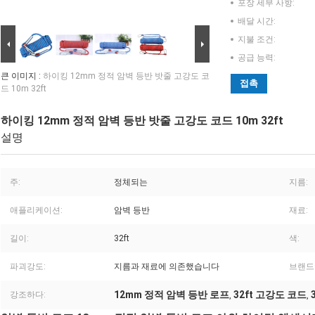
포장 세부 사항:
배달 시간:
지불 조건:
공급 능력:
큰 이미지 :
하이킹 12mm 정적 암벽 등반 밧줄 고강도 코
접촉
드 10m 32ft
하이킹 12mm 정적 암벽 등반 밧줄 고강도 코드 10m 32ft
설명
주:
정체되는
지름:
애플리케이션:
암벽 등반
재료:
길이:
32ft
색:
파괴강도:
지름과 재료에 의존했습니다
브랜드
12mm 정적 암벽 등반 로프
32ft 고강도 코드
강조하다:
,
,