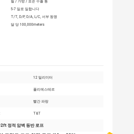
릴 / 가방 / 표준 수출 통
5-7 일로 일합니다
T/T, D/P, D/A, L/C, 서부 동맹
달 당 100,000meters
12 밀리미터
폴리에스테르
빨간 파랑
:
T&T
32ft 정적 암벽 등반 로프