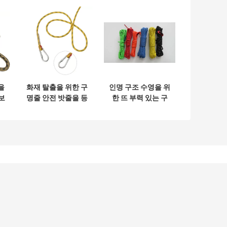
을
화재 탈출을 위한 구
인명 구조 수영을 위
보
명줄 안전 밧줄을 등
한 뜨 부력 있는 구
줄
반하는 8mm 정체
명줄 안전 밧줄
되는 나무
16mm
시지를 남겨주세요