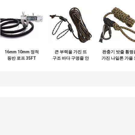
16mm 10mm 정적
큰 부력을 가진 뜨
완충기 밧줄 횡령
등반 로프 35FT
구조 바다 구명줄 안
가진 나일론 가을 
250FT 옥외 사용
전 밧줄 20-100m
호 생명선 안전 밧
메
반사 텐트 로프
550 파라코드
해먹 삭구를 위한 폴리에스테 20m 사려깊
은 천막 밧줄 가이드라인 코드