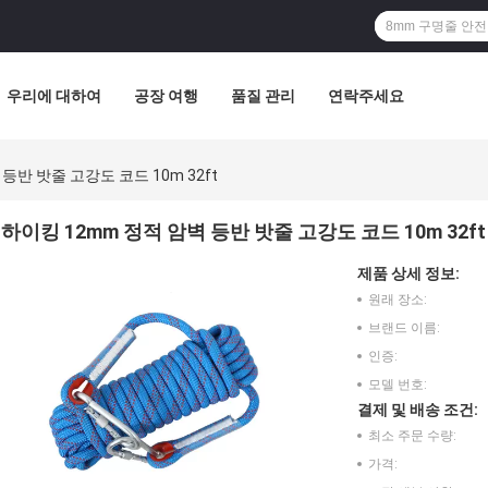
우리에 대하여
공장 여행
품질 관리
연락주세요
등반 밧줄 고강도 코드 10m 32ft
하이킹 12mm 정적 암벽 등반 밧줄 고강도 코드 10m 32ft
제품 상세 정보:
원래 장소:
브랜드 이름:
인증:
모델 번호:
결제 및 배송 조건:
최소 주문 수량:
가격: