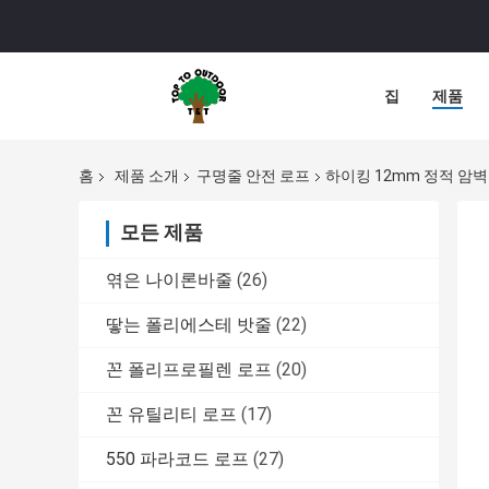
집
제품
홈
제품 소개
구명줄 안전 로프
하이킹 12mm 정적 암벽 
모든 제품
엮은 나이론바줄
(26)
땋는 폴리에스테 밧줄
(22)
꼰 폴리프로필렌 로프
(20)
꼰 유틸리티 로프
(17)
550 파라코드 로프
(27)