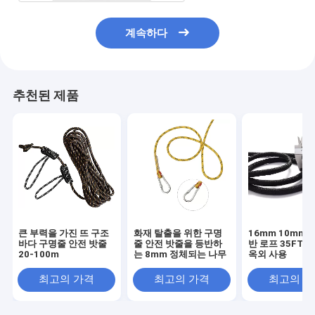
계속하다
추천된 제품
큰 부력을 가진 뜨 구조
화재 탈출을 위한 구명
16mm 10mm 
바다 구명줄 안전 밧줄
줄 안전 밧줄을 등반하
반 로프 35FT 2
20-100m
는 8mm 정체되는 나무
옥외 사용
최고의 가격
최고의 가격
최고의 