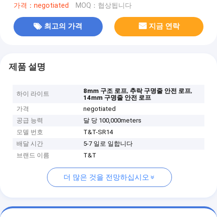
가격：negotiated
MOQ：협상됩니다
최고의 가격
지금 연락
제품 설명
,
,
8mm 구조 로프
추락 구명줄 안전 로프
하이 라이트
14mm 구명줄 안전 로프
가격
negotiated
공급 능력
달 당 100,000meters
모델 번호
T&T-SR14
배달 시간
5-7 일로 일합니다
브랜드 이름
T&T
더 많은 것을 전망하십시오