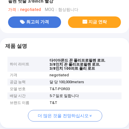
필렌 밧줄 3/8inch 빨강
가격：negotiated
MOQ：협상됩니다
최고의 가격
지금 연락
제품 설명
,
다이아몬드 꼰 폴리프로필렌 로프
하이 라이트
,
3/8인치 꼰 폴리프로필렌 로프
3/8인치 100피트 폴리 로프
가격
negotiated
공급 능력
달 당 100,000meters
모델 번호
T&T-POR03
배달 시간
5-7 일로 일합니다
브랜드 이름
T&T
더 많은 것을 전망하십시오