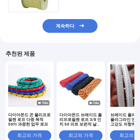
계속하다
추천된 제품
다이아몬드 꼰 폴리프로
다이아몬드 브레이드 폴
브레이드 폴리
필렌 로프 다중 목적
리프로필렌 로프 3/8 인
플라그라인 만능
50ft 과중한 업무 로프
치 50 피트 보편적 날씨
고강도 저항하는
레지스턴트 폴리 로프
최고의 가격
최고의 가격
최고의 