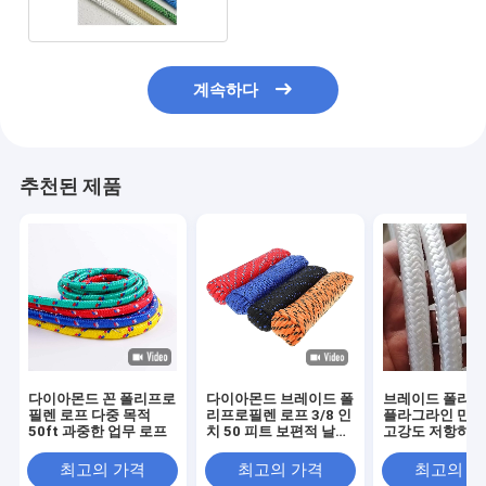
계속하다
추천된 제품
다이아몬드 꼰 폴리프로
다이아몬드 브레이드 폴
브레이드 폴리
필렌 로프 다중 목적
리프로필렌 로프 3/8 인
플라그라인 만능
50ft 과중한 업무 로프
치 50 피트 보편적 날씨
고강도 저항하는
레지스턴트 폴리 로프
최고의 가격
최고의 가격
최고의 