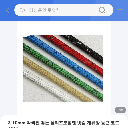
2
/
5
3-10mm 착색된 땋는 폴리프로필렌 밧줄 계류장 둥근 코드