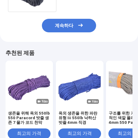
계속하다
추천된 제품
생존을 위해 옥외 550lb
옥외 생존을 위한 파란
구조를 위한 가장
550 Paracord 밧줄 생
유형 Iii 550lb 낙하산
적인 색깔 폴리
존 7 물가 코드 천막
밧줄 4mm 직경
4mm 550 Para
밧줄
최고의 가격
최고의 가격
최고의 