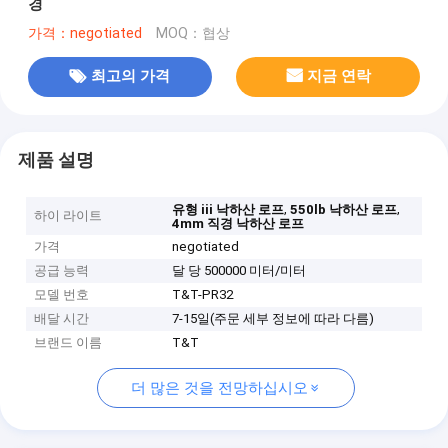
경
가격：negotiated
MOQ：협상
최고의 가격
지금 연락
제품 설명
,
,
유형 iii 낙하산 로프
550lb 낙하산 로프
하이 라이트
4mm 직경 낙하산 로프
가격
negotiated
공급 능력
달 당 500000 미터/미터
모델 번호
T&T-PR32
배달 시간
7-15일(주문 세부 정보에 따라 다름)
브랜드 이름
T&T
더 많은 것을 전망하십시오