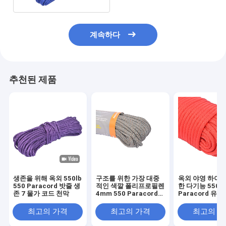
계속하다
추천된 제품
생존을 위해 옥외 550lb
구조를 위한 가장 대중
옥외 야영 하이킹
550 Paracord 밧줄 생
적인 색깔 폴리프로필렌
한 다기능 550lb
존 7 물가 코드 천막
4mm 550 Paracord
Paracord 유형
밧줄
직경
최고의 가격
최고의 가격
최고의 