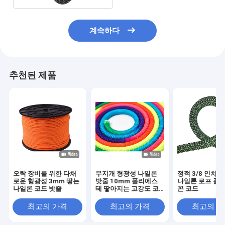
계속하다
추천된 제품
오락 장비를 위한 다채
무지개 형광성 나일론
정적 3/8 인치 
로운 형광성 3mm 땋는
밧줄 10mm 폴리에스
나일론 로프 폴
나일론 코드 밧줄
테 땋아지는 고강도 코
꼰 코드
드
최고의 가격
최고의 가격
최고의 