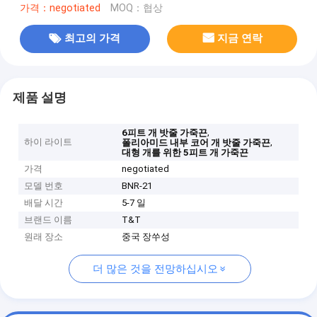
가격：negotiated
MOQ：협상
최고의 가격
지금 연락
제품 설명
,
6피트 개 밧줄 가죽끈
하이 라이트
,
폴리아미드 내부 코어 개 밧줄 가죽끈
대형 개를 위한 5피트 개 가죽끈
가격
negotiated
모델 번호
BNR-21
배달 시간
5-7 일
브랜드 이름
T&T
원래 장소
중국 장쑤성
더 많은 것을 전망하십시오