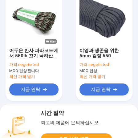
어두운 반사 파라코드에
야영과 생존을 위한
서 550lb 꼬기 낙하산
5mm 검정 550
코드 나일론 코어 글로
Paracord 밧줄 및
가격:
negotiated
가격:
negotiated
우
Carabiner 7 물가 실용
MOQ:
협상됩니다
MOQ:
협상
적인 코드
최신 가격 받기
최신 가격 받기
지금 연락
지금 연락
시간 절약
최고의 제품에 문의하십시오.