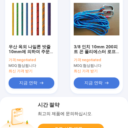
우산 옥외 나일론 밧줄
3/8 인치 10mm 200피
10mm에 의하여 주문을
트 꼰 폴리에스터 로프
받아서 만들어지는 색깔
4500Lbs 파괴 강도
가격:
negotiated
가격:
negotiated
50ft/100ft 330lbs
MOQ:
협상됩니다
MOQ:
협상됩니다
최신 가격 받기
최신 가격 받기
지금 연락
지금 연락
시간 절약
최고의 제품에 문의하십시오.