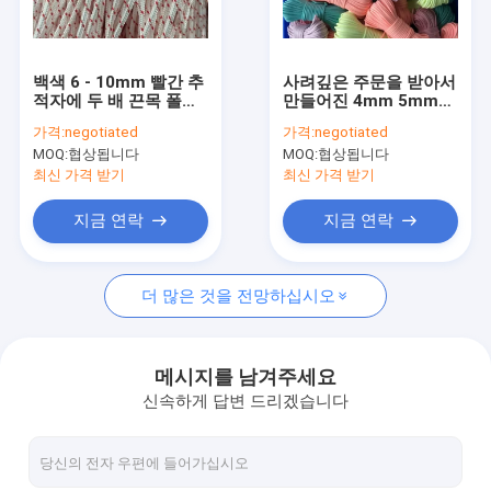
공장 여행
품질 관리
백색 6 - 10mm 빨간 추
사려깊은 주문을 받아서
적자에 두 배 끈목 폴리
만들어진 4mm 5mm
연락주세요
에스테 밧줄 3/8
땋는 나일론 코드 폴리
가격:
negotiated
가격:
negotiated
에스테 밧줄
MOQ:
협상됩니다
MOQ:
협상됩니다
최신 가격 받기
최신 가격 받기
엮은 나이론바줄
지금 연락
지금 연락
땋는 폴리에스테 밧줄
더 많은 것을 전망하십시오
꼰 폴리프로필렌 로프
꼰 유틸리티 로프
메시지를 남겨주세요
신속하게 답변 드리겠습니다
550 파라코드 로프
반사 텐트 로프