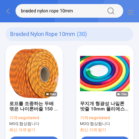
Braided Nylon Rope 10mm
(30)
로프를 조종하는 두배
무지개 형광성 나일론
엮은 나이론바줄 150 피
밧줄 10mm 폴리에스테
트 폴리에스테르 로드
땋아지는 고강도 코드
가격:
negotiated
가격:
negotiated
MOQ:
협상됩니다
MOQ:
협상됩니다
최신 가격 받기
최신 가격 받기