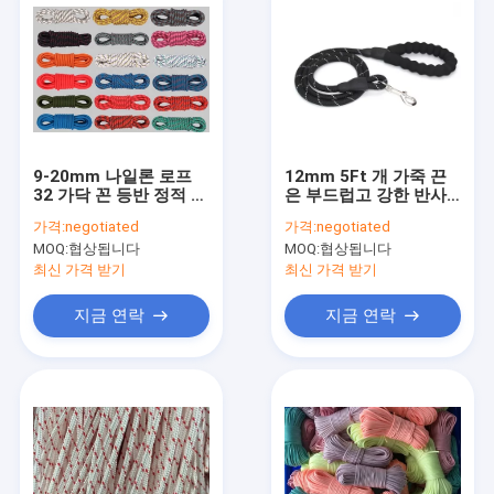
9-20mm 나일론 로프
12mm 5Ft 개 가죽 끈
32 가닥 꼰 등반 정적 로
은 부드럽고 강한 반사
프
나일론 로프를 리드합니
가격:
negotiated
가격:
negotiated
다.
MOQ:
협상됩니다
MOQ:
협상됩니다
최신 가격 받기
최신 가격 받기
지금 연락
지금 연락
집
제품
우리에 대하여