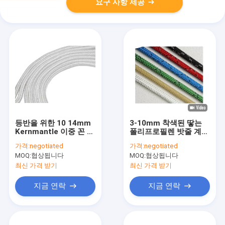
요구 사항 제공
등반을 위한 10 14mm
3-10mm 착색된 땋는
Kernmantle 이중 꼰 유
폴리프로필렌 밧줄 계류
틸리티 로프
장 둥근 코드 100ft
가격:
negotiated
가격:
negotiated
MOQ:
협상됩니다
MOQ:
협상됩니다
최신 가격 받기
최신 가격 받기
지금 연락
지금 연락