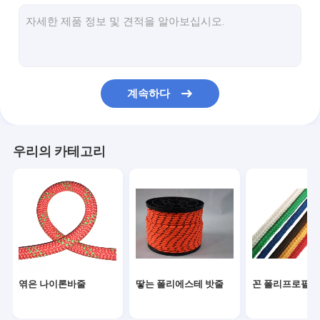
자석 낚시 밧줄
야외 나일론 로프
캠핑 가이 로프
계속하다
구명줄 안전 로프
야외 등반 로프
우리의 카테고리
엮은 나이론바줄
땋는 폴리에스테 밧줄
꼰 폴리프로필렌