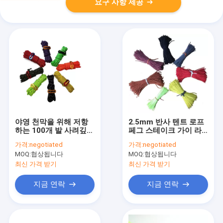
요구 사항 제공
야영 천막을 위해 저항
2.5mm 반사 텐트 로프
하는 100개 발 사려깊은
페그 스테이크 가이 라
천막 밧줄 나일론 코드
인 코드
가격:
negotiated
가격:
negotiated
UV
MOQ:
협상됩니다
MOQ:
협상됩니다
최신 가격 받기
최신 가격 받기
지금 연락
지금 연락