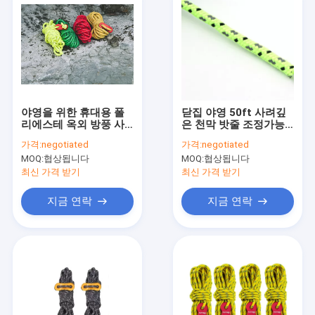
야영을 위한 휴대용 폴
닫집 야영 50ft 사려깊
리에스테 옥외 방풍 사
은 천막 밧줄 조정가능
려깊은 천막 밧줄
한 길이 담합 천막
가격:
negotiated
가격:
negotiated
MOQ:
협상됩니다
MOQ:
협상됩니다
최신 가격 받기
최신 가격 받기
지금 연락
지금 연락
집
제품
우리에 대하여