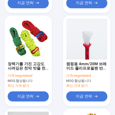
지금 연락
지금 연락
장력기를 가진 고강도
캠핑용 4mm/20M 브레
사려깊은 천막 밧줄 천
이드 폴리프로필렌 반사
막 사람 코드 4m/Roll
텐트 로프
가격:
negotiated
가격:
negotiated
50ft
MOQ:
협상됩니다
MOQ:
협상됩니다
최신 가격 받기
최신 가격 받기
지금 연락
지금 연락