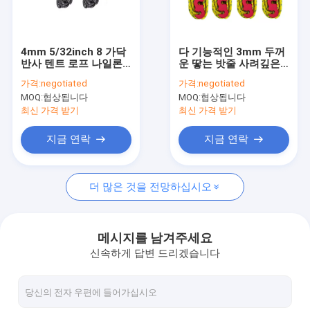
공장 여행
품질 관리
4mm 5/32inch 8 가닥
다 기능적인 3mm 두꺼
반사 텐트 로프 나일론
운 땋는 밧줄 사려깊은
연락주세요
파라코드 100ft 1 번들
천막 코드 550Lbs
가격:
negotiated
가격:
negotiated
MOQ:
협상됩니다
MOQ:
협상됩니다
최신 가격 받기
최신 가격 받기
엮은 나이론바줄
지금 연락
지금 연락
땋는 폴리에스테 밧줄
더 많은 것을 전망하십시오
꼰 폴리프로필렌 로프
꼰 유틸리티 로프
메시지를 남겨주세요
신속하게 답변 드리겠습니다
550 파라코드 로프
반사 텐트 로프