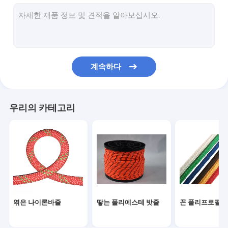
자석 낚시 밧줄
야외 나일론 로프
캠핑 가이 로프
계속하다
구명줄 안전 로프
야외 등반 로프
우리의 카테고리
엮은 나이론바줄
땋는 폴리에스테 밧줄
꼰 폴리프로필렌