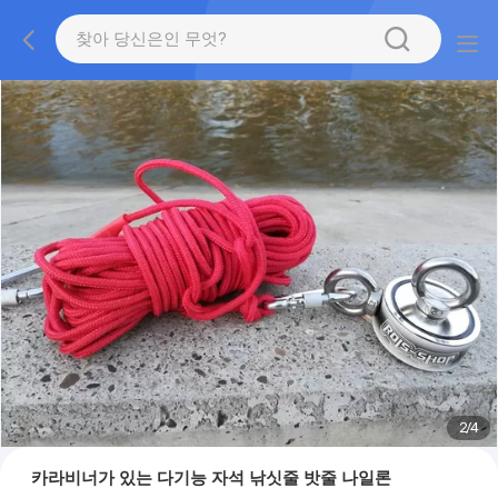
2
/
4
카라비너가 있는 다기능 자석 낚싯줄 밧줄 나일론