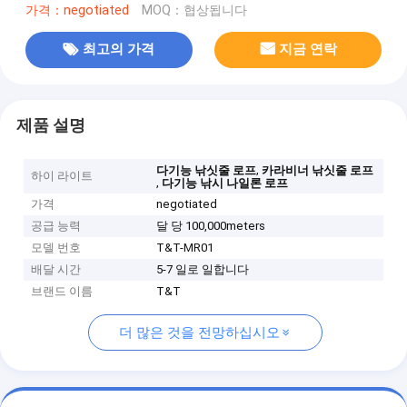
가격：negotiated
MOQ：협상됩니다
최고의 가격
지금 연락
제품 설명
,
다기능 낚싯줄 로프
카라비너 ​​낚싯줄 로프
하이 라이트
,
다기능 낚시 나일론 로프
가격
negotiated
공급 능력
달 당 100,000meters
모델 번호
T&T-MR01
배달 시간
5-7 일로 일합니다
브랜드 이름
T&T
더 많은 것을 전망하십시오