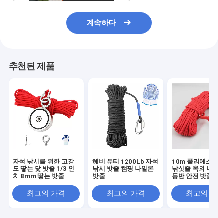
계속하다
추천된 제품
자석 낚시를 위한 고강
헤비 듀티 1200Lb 자석
10m 폴리에스테
도 땋는 닻 밧줄 1/3 인
낚시 밧줄 캠핑 나일론
낚싯줄 옥외 나무
치 8mm 땋는 밧줄
밧줄
등반 안전 밧줄
최고의 가격
최고의 가격
최고의 