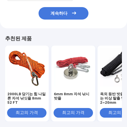
계속하다
추천된 제품
2000LB 당기는 힘 나일
6mm 8mm 자석 낚시
옥외 등반 밧줄 
론 자석 낚싯줄 8mm
밧줄
는 비상 탈출 밧
52 FT
2~20mm
최고의 가격
최고의 가격
최고의 