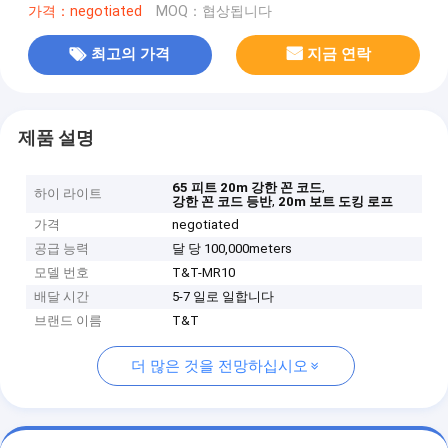
가격：negotiated
MOQ：협상됩니다
최고의 가격
지금 연락
제품 설명
,
65 피트 20m 강한 꼰 코드
하이 라이트
,
강한 꼰 코드 등반
20m 보트 도킹 로프
가격
negotiated
공급 능력
달 당 100,000meters
모델 번호
T&T-MR10
배달 시간
5-7 일로 일합니다
브랜드 이름
T&T
더 많은 것을 전망하십시오