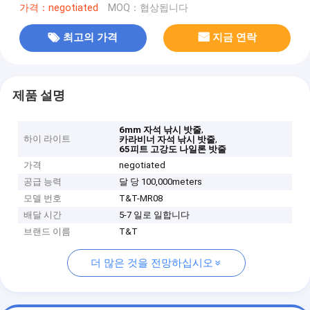
가격：negotiated
MOQ：협상됩니다
최고의 가격
지금 연락
제품 설명
,
6mm 자석 낚시 밧줄
하이 라이트
,
카라비너 자석 낚시 밧줄
65피트 고강도 나일론 밧줄
가격
negotiated
공급 능력
달 당 100,000meters
모델 번호
T&T-MR08
배달 시간
5-7 일로 일합니다
브랜드 이름
T&T
더 많은 것을 전망하십시오