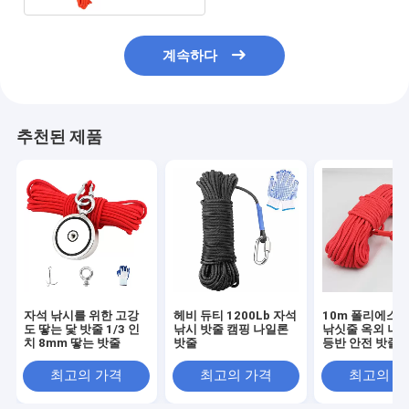
계속하다
추천된 제품
자석 낚시를 위한 고강
헤비 듀티 1200Lb 자석
10m 폴리에스테
도 땋는 닻 밧줄 1/3 인
낚시 밧줄 캠핑 나일론
낚싯줄 옥외 나무
치 8mm 땋는 밧줄
밧줄
등반 안전 밧줄
최고의 가격
최고의 가격
최고의 