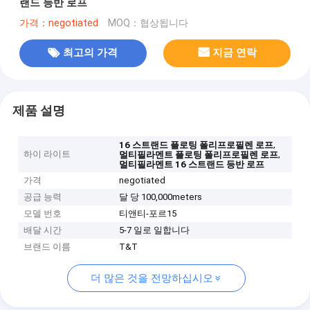
랜드 등반 로프
가격：negotiated
MOQ：협상됩니다
최고의 가격
지금 연락
제품 설명
,
16 스트랜드 플로팅 폴리프로필렌 로프
하이 라이트
,
멀티필라멘트 플로팅 폴리프로필렌 로프
멀티필라멘트 16 스트랜드 등반 로프
가격
negotiated
공급 능력
달 당 100,000meters
모델 번호
티앤티-포르15
배달 시간
5-7 일로 일합니다
브랜드 이름
T&T
더 많은 것을 전망하십시오