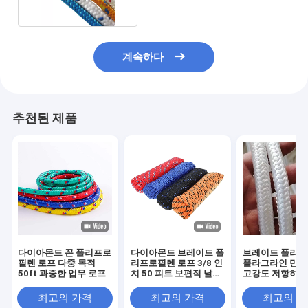
계속하다
추천된 제품
다이아몬드 꼰 폴리프로
다이아몬드 브레이드 폴
브레이드 폴리
필렌 로프 다중 목적
리프로필렌 로프 3/8 인
플라그라인 만능
50ft 과중한 업무 로프
치 50 피트 보편적 날씨
고강도 저항하는
레지스턴트 폴리 로프
최고의 가격
최고의 가격
최고의 