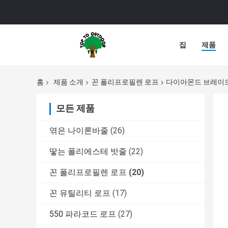
집
제품
홈
제품 소개
꼰 폴리프로필렌 로프
다이아몬드 브레이드 
모든 제품
엮은 나이론바줄
(26)
땋는 폴리에스테 밧줄
(22)
꼰 폴리프로필렌 로프
(20)
꼰 유틸리티 로프
(17)
550 파라코드 로프
(27)