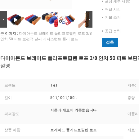
포장 세부 사항:
배달 시간:
지불 조건:
공급 능력:
큰 이미지 :
다이아몬드 브레이드 폴리프로필렌 로프 3/8
인치 50 피트 보편적 날씨 레지스턴트 폴리 로프
접촉
다이아몬드 브레이드 폴리프로필렌 로프 3/8 인치 50 피트 보
설명
브랜드:
T&T
지름:
길이:
50ft,100ft,150ft
중량:
지름과 재료에 의존했습니다
파괴강도:
애플리
상품 이름:
브레이드 폴리프로필렌 로프
재료: