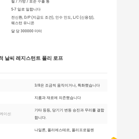
릴 / 가방 / 표준 수출 통
5-7 일로 일합니다
전신환, D/P (지급도 조건), 인수 인도, L/C (신용장),
웨스턴 유니온
달 당 300000 미터
편적 날씨 레지스턴트 폴리 로프
3/8은 조금씩 움직이거나, 특화했습니다
지름과 재료에 의존했습니다
기타 등등, 당기기 변동 승진과 무리를 결합
케이션:
합니다.
나일론, 폴리에스테르, 폴리프로필렌