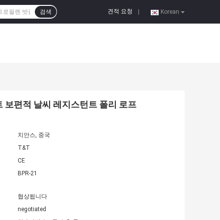
견적 요청
검색
|
Korean
트 보편적 날씨 레지스턴트 폴리 로프
치안스, 중국
T&T
CE
BPR-21
협상됩니다
negotiated