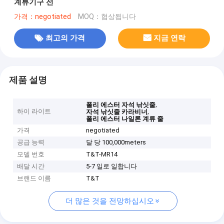
계류기구 선
가격：negotiated
MOQ：협상됩니다
최고의 가격
지금 연락
제품 설명
,
폴리 에스터 자석 낚싯줄
하이 라이트
,
자석 낚싯줄 카라비너
폴리 에스터 나일론 계류 줄
가격
negotiated
공급 능력
달 당 100,000meters
모델 번호
T&T-MR14
배달 시간
5-7 일로 일합니다
브랜드 이름
T&T
더 많은 것을 전망하십시오