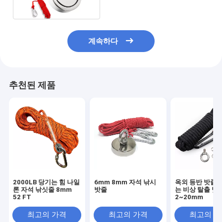
계속하다
추천된 제품
2000LB 당기는 힘 나일
6mm 8mm 자석 낚시
옥외 등반 밧줄 
론 자석 낚싯줄 8mm
밧줄
는 비상 탈출 밧
52 FT
2~20mm
최고의 가격
최고의 가격
최고의 