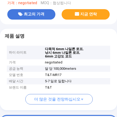
가격：negotiated
MOQ：협상됩니다
최고의 가격
지금 연락
제품 설명
,
다목적 6mm 나일론 로프
하이 라이트
,
낚시 6mm 나일론 로프
6mm 고강도 코드
가격
negotiated
공급 능력
달 당 100,000meters
모델 번호
T&T-MR17
배달 시간
5-7 일로 일합니다
브랜드 이름
T&T
더 많은 것을 전망하십시오