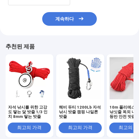
계속하다
추천된 제품
자석 낚시를 위한 고강
헤비 듀티 1200Lb 자석
10m 폴리에스테
도 땋는 닻 밧줄 1/3 인
낚시 밧줄 캠핑 나일론
낚싯줄 옥외 나무
치 8mm 땋는 밧줄
밧줄
등반 안전 밧줄
최고의 가격
최고의 가격
최고의 