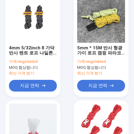
4mm 5/32inch 8 가닥
5mm * 15M 반사 형광
반사 텐트 로프 나일론
가이 로프 캠핑 파라코
파라코드 100ft 1 번들
드
가격:
negotiated
가격:
negotiated
MOQ:
협상됩니다
MOQ:
협상됩니다
최신 가격 받기
최신 가격 받기
지금 연락
지금 연락
집
제품
우리에 대하여