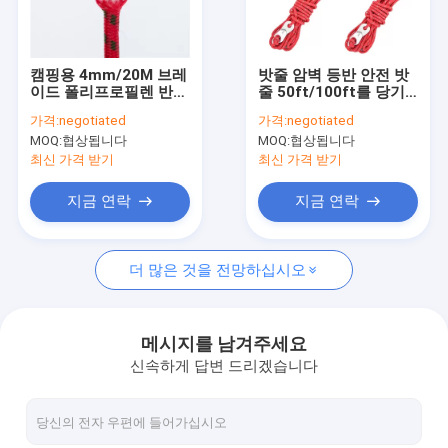
공장 여행
품질 관리
캠핑용 4mm/20M 브레
밧줄 암벽 등반 안전 밧
이드 폴리프로필렌 반사
줄 50ft/100ft를 당기
연락주세요
텐트 로프
는 방풍 나일론
가격:
negotiated
가격:
negotiated
MOQ:
협상됩니다
MOQ:
협상됩니다
최신 가격 받기
최신 가격 받기
엮은 나이론바줄
지금 연락
지금 연락
땋는 폴리에스테 밧줄
더 많은 것을 전망하십시오
꼰 폴리프로필렌 로프
꼰 유틸리티 로프
메시지를 남겨주세요
신속하게 답변 드리겠습니다
550 파라코드 로프
반사 텐트 로프