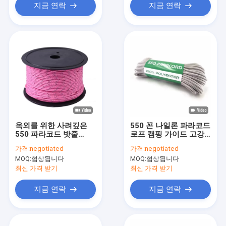
지금 연락
지금 연락
옥외를 위한 사려깊은
550 꼰 나일론 파라코드
550 파라코드 밧줄
로프 캠핑 가이드 고강
100ft 낙하산 코드 다
도
가격:
negotiated
가격:
negotiated
기능
MOQ:
협상됩니다
MOQ:
협상됩니다
최신 가격 받기
최신 가격 받기
지금 연락
지금 연락