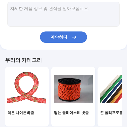
자석 낚시 밧줄
야외 나일론 로프
캠핑 가이 로프
계속하다
구명줄 안전 로프
야외 등반 로프
우리의 카테고리
엮은 나이론바줄
땋는 폴리에스테 밧줄
꼰 폴리프로필렌