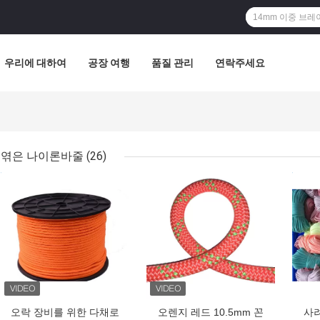
우리에 대하여
공장 여행
품질 관리
연락주세요
엮은 나이론바줄
(26)
최고의 가격
최고의 가격
최고
오락 장비를 위한 다채로
오렌지 레드 10.5mm 꼰
사