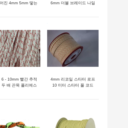
어진 4mm 5mm 땋는
6mm 더블 브레이드 나일
일론 코드 폴리에스테
론 요트 로프
밧줄
의 가격
최고의 가격
 6 - 10mm 빨간 추적
4mm 리코일 스타터 로프
 두 배 끈목 폴리에스
10 미터 스타터 풀 코드
테 밧줄 3/8
16가닥
의 가격
최고의 가격