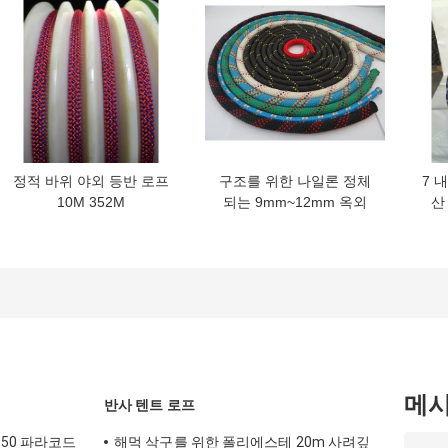
정적 바위 야외 등반 로프
구조를 위한 나일론 정체
7 
10M 352M
되는 9mm~12mm 옥외
산 
상승 밧줄 48 가닥
메
반사 텐트 로프
550 파라코드
해먹 삭구를 위한 폴리에스테 20m 사려깊