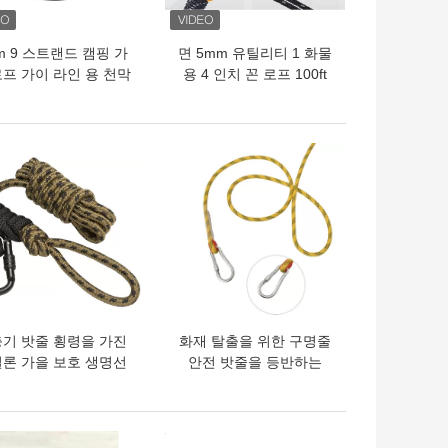
m 9 스트랜드 캠핑 가
면 5mm 유틸리티 1 화물
로프 가이 라인 용 천막
용 4 인치 꼰 로프 100ft
빨랫줄
의 가격
최고의 가격
기 밧줄 횡령을 가진
화재 탈출을 위한 구명줄
론 가을 보호 생명선
안전 밧줄을 등반하는
안전 밧줄
8mm 정체되는 나무
의 가격
최고의 가격