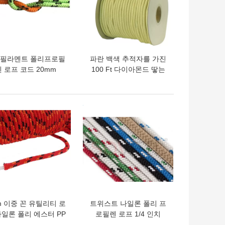
필라멘트 폴리프로필
파란 백색 추적자를 가진
렌 로프 코드 20mm
100 Ft 다이아몬드 땋는
12mm PP 로프
폴리프로필렌 밧줄
3/8inch 빨강
의 가격
최고의 가격
m 이중 꼰 유틸리티 로
트위스트 나일론 폴리 프
나일론 폴리 에스터 PP
로필렌 로프 1/4 인치
코드
100ft 6mm