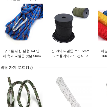
최고의 가격
최고의 가격
최고
구조를 위한 실용 1/4 인
꼰 야외 나일론 로프 5mm
하강
치 옥외 나일론 밧줄 5mm
50ft 폴리아미드 편직 코
10
면 밧줄
드
캠핑 가이 로프
(17)
최고의 가격
최고의 가격
최고