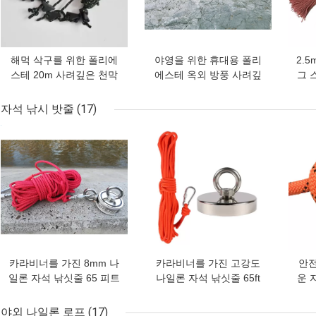
해먹 삭구를 위한 폴리에
야영을 위한 휴대용 폴리
2.
스테 20m 사려깊은 천막
에스테 옥외 방풍 사려깊
그 
밧줄 가이드라인 코드
은 천막 밧줄
자석 낚시 밧줄
(17)
최고의 가격
최고의 가격
최고
카라비너를 가진 8mm 나
카라비너를 가진 고강도
안전
일론 자석 낚싯줄 65 피트
나일론 자석 낚싯줄 65ft
운 
안전 밧줄
6mm
야외 나일론 로프
(17)