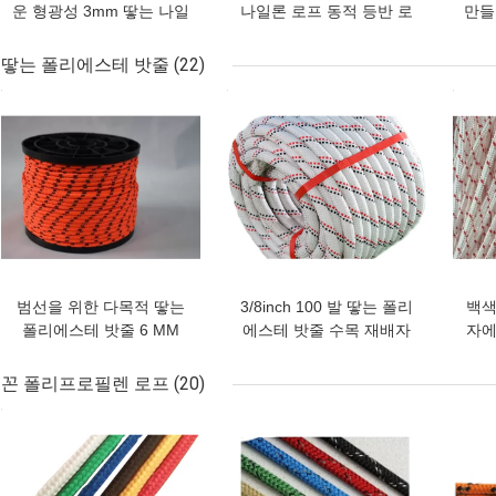
운 형광성 3mm 땋는 나일
나일론 로프 동적 등반 로
만들
론 코드 밧줄
프
나
땋는 폴리에스테 밧줄
(22)
최고의 가격
최고의 가격
최고
범선을 위한 다목적 땋는
3/8inch 100 발 땋는 폴리
백색
폴리에스테 밧줄 6 MM
에스테 밧줄 수목 재배자
자에
1/4inch 250Ft
삭구 밧줄 Eco 친절한
꼰 폴리프로필렌 로프
(20)
최고의 가격
최고의 가격
최고