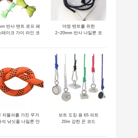
5mm 반사 텐트 로프 페
야영 텐트를 위한
스테이크 가이 라인 코
2~20mm 반사 나일론 코
드
드 가이 라인
의 가격
최고의 가격
 자물쇠를 가진 무거
보트 도킹 용 65 피트
자석 낚싯줄 나일론 안
20m 강한 꼰 코드
전 코드 65Feet