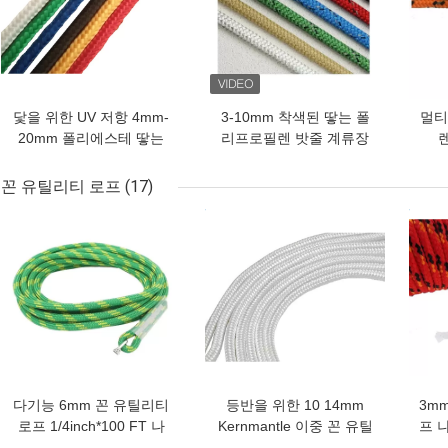
닻을 위한 UV 저항 4mm-
3-10mm 착색된 땋는 폴
멀티
20mm 폴리에스테 땋는
리프로필렌 밧줄 계류장
폴리프로필렌 밧줄
둥근 코드 100ft
꼰 유틸리티 로프
(17)
최고의 가격
최고의 가격
최고
다기능 6mm 꼰 유틸리티
등반을 위한 10 14mm
3m
로프 1/4inch*100 FT 나
Kernmantle 이중 꼰 유틸
프 
일론
리티 로프