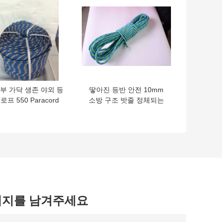
내부 가닥 생존 야외 등
땋아진 등반 안전 10mm
로프 550 Paracord
소방 구조 밧줄 정체되는
3mm
옥외
시지를 남겨주세요