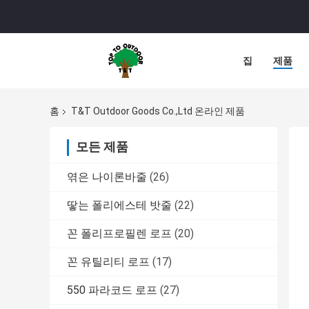
집
제품
홈
T&T Outdoor Goods Co.,ltd 온라인 제품
모든 제품
엮은 나이론바줄
(26)
땋는 폴리에스테 밧줄
(22)
꼰 폴리프로필렌 로프
(20)
꼰 유틸리티 로프
(17)
550 파라코드 로프
(27)