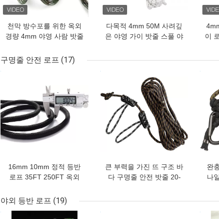
천막 방수포를 위한 옥외
다목적 4mm 50M 사려깊
4m
경량 4mm 야영 사람 밧줄
은 야영 가이 밧줄 스풀 야
이 
100ft
영 장치 텐트 코드
구명줄 안전 로프
(17)
최고의 가격
최고의 가격
최고
16mm 10mm 정적 등반
큰 부력을 가진 뜨 구조 바
완충
로프 35FT 250FT 옥외
다 구명줄 안전 밧줄 20-
나일
사용
100m
야외 등반 로프
(19)
최고의 가격
최고의 가격
최고