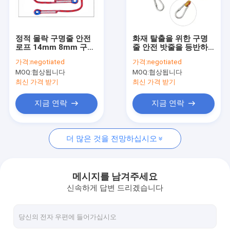
공장 여행
품질 관리
정적 몰락 구명줄 안전
화재 탈출을 위한 구명
로프 14mm 8mm 구조
줄 안전 밧줄을 등반하
연락주세요
로프
는 8mm 정체되는 나무
가격:
negotiated
가격:
negotiated
MOQ:
협상됩니다
MOQ:
협상됩니다
최신 가격 받기
최신 가격 받기
엮은 나이론바줄
지금 연락
지금 연락
땋는 폴리에스테 밧줄
더 많은 것을 전망하십시오
꼰 폴리프로필렌 로프
꼰 유틸리티 로프
메시지를 남겨주세요
신속하게 답변 드리겠습니다
550 파라코드 로프
반사 텐트 로프