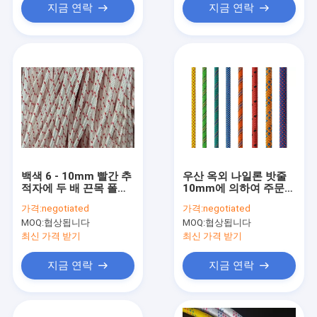
지금 연락
지금 연락
백색 6 - 10mm 빨간 추
우산 옥외 나일론 밧줄
적자에 두 배 끈목 폴리
10mm에 의하여 주문을
에스테 밧줄 3/8
받아서 만들어지는 색깔
가격:
negotiated
가격:
negotiated
50ft/100ft 330lbs
MOQ:
협상됩니다
MOQ:
협상됩니다
최신 가격 받기
최신 가격 받기
지금 연락
지금 연락