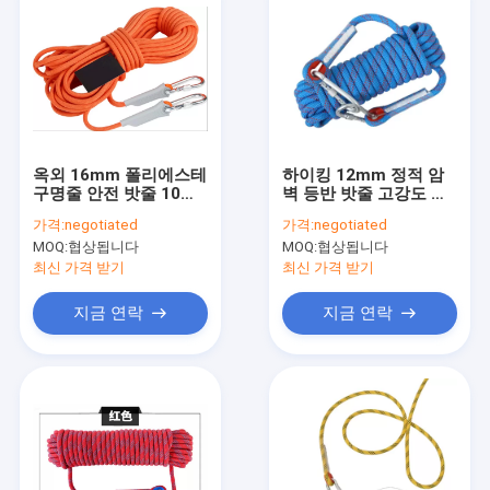
옥외 16mm 폴리에스테
하이킹 12mm 정적 암
구명줄 안전 밧줄 10m
벽 등반 밧줄 고강도 코
사나운 생존 장비
드 10m 32ft
가격:
negotiated
가격:
negotiated
MOQ:
협상됩니다
MOQ:
협상됩니다
최신 가격 받기
최신 가격 받기
지금 연락
지금 연락
집
제품
우리에 대하여