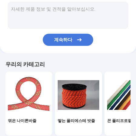
자석 낚시 밧줄
야외 나일론 로프
캠핑 가이 로프
계속하다
구명줄 안전 로프
야외 등반 로프
우리의 카테고리
엮은 나이론바줄
땋는 폴리에스테 밧줄
꼰 폴리프로필렌